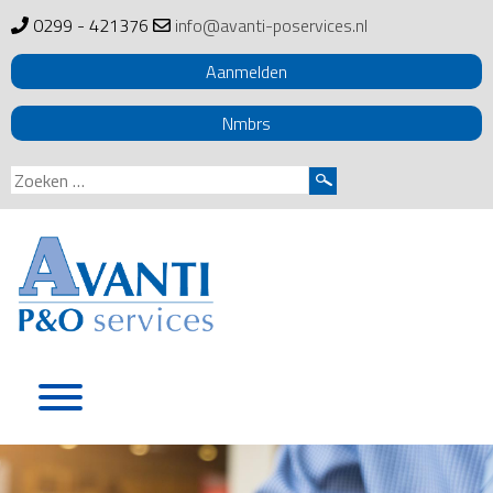
0299 - 421376
info@avanti-poservices.nl
Aanmelden
Nmbrs
Zoeken
naar:
Skip
to
content