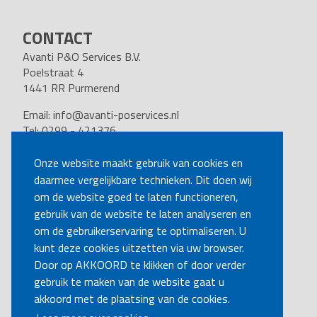
CONTACT
Avanti P&O Services B.V.
Poelstraat 4
1441 RR Purmerend
Email:
info@avanti-poservices.nl
Tel: 0299 - 421376
BTW nummer: 8191.62.322.B.01
Kvk nummer: 37140121
Onze website maakt gebruik van cookies en
daarmee vergelijkbare technieken. Dit doen wij
VOLG ONS
om de website goed te laten functioneren,
gebruik van de website te laten analyseren en
om de gebruikerservaring te optimaliseren. U
BEL MIJ TERUG
kunt deze cookies uitzetten via uw browser.
Door op AKKOORD te klikken of door verder
gebruik te maken van de website gaat u
MAAK EEN AFSPRAAK
akkoord met de plaatsing van de cookies.