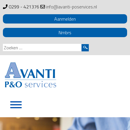
0299 - 421376
info@avanti-poservices.nl
Aanmelden
Nmbrs
Zoeken
naar:
Skip
to
content