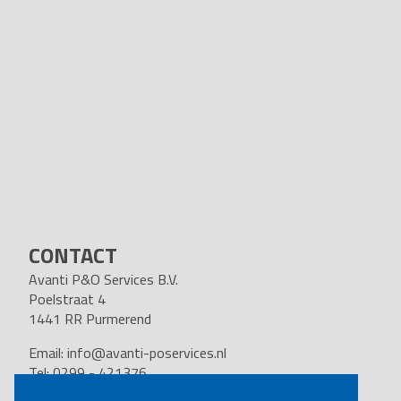
CONTACT
Avanti P&O Services B.V.
Poelstraat 4
1441 RR Purmerend
Email:
info@avanti-poservices.nl
Tel: 0299 - 421376
BTW nummer: 8191.62.322.B.01