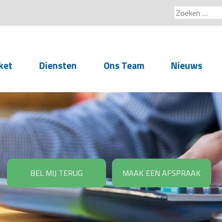
Zoeken
naar:
ket
Diensten
Ons Team
Nieuws
Service voor
accountants- en
administratiekantoren
Arbeidsrechtelijke
Advisering
BEL MIJ TERUG
MAAK EEN AFSPRAAK
Salarisadministratie
Personeelsadministratie