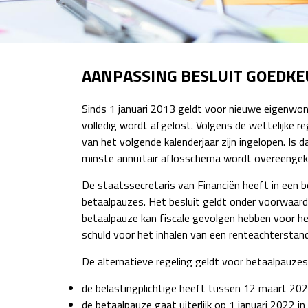
AANPASSING BESLUIT GOEDK
Sinds 1 januari 2013 geldt voor nieuwe eigenwon
volledig wordt afgelost. Volgens de wettelijke 
van het volgende kalenderjaar zijn ingelopen. Is d
minste annuïtair aflosschema wordt overeengeko
De staatssecretaris van Financiën heeft in een 
betaalpauzes. Het besluit geldt onder voorwaar
betaalpauze kan fiscale gevolgen hebben voor he
schuld voor het inhalen van een renteachterstand v
De alternatieve regeling geldt voor betaalpauze
de belastingplichtige heeft tussen 12 maart 2020
de betaalpauze gaat uiterlijk op 1 januari 2022 in