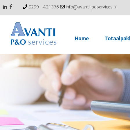
0299 - 421376
info@avanti-poservices.nl
Skip
Home
Totaalpak
to
content