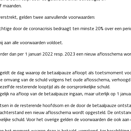
lf maanden.
 verstrekt, gelden twee aanvullende voorwaarden:
lichtige door de coronacrisis bedraagt ten minste 20% over een pe
hij aan alle voorwaarden voldoet.
erder dan per 1 januari 2022 resp. 2023 een nieuw aflosschema w
 geldt de dag waarop de betaalpauze afloopt als toetsmoment voo
de omvang van de schuld volgens het oude aflosschema, verhoogd
lfde resterende looptijd als de oorspronkelijke schuld.
jk na afloop van de betaalpauze ingaan, maar uiterlijk op 1 janua
litsen in de resterende hoofdsom en de door de betaalpauze ontst
sachterstand een nieuw aflosschema wordt opgesteld. De ontstane
elijke schuld. Voor het overige gelden de voorwaarden die ook aan 
op het moment waarop deze is betaald, verrekend, ter beschikking 