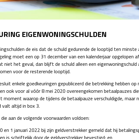
Detachering
EURING EIGENWONINGSCHULDEN
ingschulden de eis dat de schuld gedurende de looptijd ten minste
regeling moet een op 31 december van een kalenderjaar opgelopen a
at niet het geval, dan blijft de schuld alleen een eigenwoningschuld
men voor de resterende looptijd.
besluit enkele goedkeuringen gepubliceerd die betrekking hebben 
den ook voor al vóór 8 mei 2020 overeengekomen betaalpauzes die
t moment waarop de tijdens de betaalpauze verschuldigde, maar ni
alt altijd in box 3.
s die aan de volgende voorwaarden voldoen:
 en 1 januari 2022 bij zijn geldverstrekker gemeld dat hij betaling
 en is schriftelijk door de geldverstrekker bevestigd; en