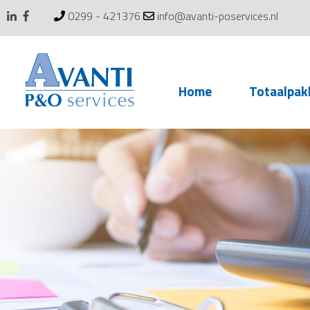
0299 - 421376
info@avanti-poservices.nl
Skip
Home
Totaalpak
to
content