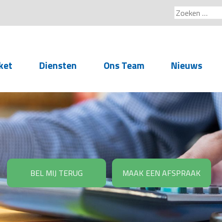
Zoeken
naar:
ket
Diensten
Ons Team
Nieuws
Service voor
accountants- en
administratiekantoren
Arbeidsrechtelijke
Advisering
BEL MIJ TERUG
MAAK EEN AFSPRAAK
Salarisadministratie
Personeelsadministratie