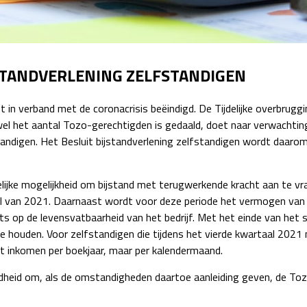
Detachering
JSTANDVERLENING ZELFSTANDIGEN
 in verband met de coronacrisis beëindigd. De Tijdelijke overbrugg
l het aantal Tozo-gerechtigden is gedaald, doet naar verwachting 
andigen. Het Besluit bijstandverlening zelfstandigen wordt daarom
jdelijke mogelijkheid om bijstand met terugwerkende kracht aan te v
al van 2021. Daarnaast wordt voor deze periode het vermogen van
s op de levensvatbaarheid van het bedrijf. Met het einde van het st
e houden. Voor zelfstandigen die tijdens het vierde kwartaal 2021 n
et inkomen per boekjaar, maar per kalendermaand.
heid om, als de omstandigheden daartoe aanleiding geven, de Tozo 