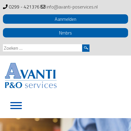
0299 - 421376
info@avanti-poservices.nl
Aanmelden
Nmbrs
Zoeken
naar:
Skip
to
content