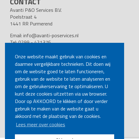
CONTACT
Avanti P&O Services B.V.
Poelstraat 4
1441 RR Purmerend
Email:
info@avanti-poservices.nl
Tel: 0299 - 421376
BTW nummer: 8191.62.322.B.01
Kvk nummer: 37140121
Onze website maakt gebruik van cookies en
daarmee vergelijkbare technieken. Dit doen wij
VOLG ONS
om de website goed te laten functioneren,
gebruik van de website te laten analyseren en
om de gebruikerservaring te optimaliseren. U
BEL MIJ TERUG
kunt deze cookies uitzetten via uw browser.
Door op AKKOORD te klikken of door verder
gebruik te maken van de website gaat u
MAAK EEN AFSPRAAK
akkoord met de plaatsing van de cookies.
Lees meer over cookies