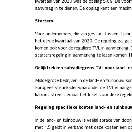
kwartaal van 2020 was de opslag 5,6%. De voorra
aanvraag in te dienen. De opslag kent een maxi
Starters
Voor ondernemers, die zijn gestart tussen 1 janu
het derde kwartaal van 2020. De regeling zal gel
komen ook voor de reguliere TVL in aanmerking. 
startersregeling in aanmerking te laten komen. H
Gelijktrekken subsidiegrens TVL voor land- 
Middelgrote bedrijven in de land- en tuinbouw k
Europees steunkader waaronder de TVL is aangevr
kabinet streeft ernaar het loket voor deze regeli
Regeling specifieke kosten land- en tuinbou
In de land- en tuinbouw is veelal sprake van do
met 1.5 geldt in verband met deze kosten een o