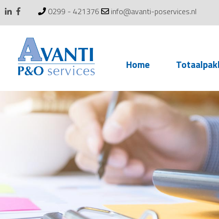
0299 - 421376
info@avanti-poservices.nl
Skip
Home
Totaalpak
to
content