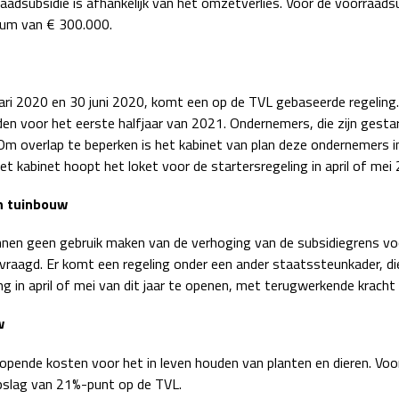
adsubsidie is afhankelijk van het omzetverlies. Voor de voorraad
mum van € 300.000.
ari 2020 en 30 juni 2020, komt een op de TVL gebaseerde regeling. 
den voor het eerste halfjaar van 2021. Ondernemers, die zijn gest
Om overlap te beperken is het kabinet van plan deze ondernemers 
et kabinet hoopt het loket voor de startersregeling in april of me
en tuinbouw
unnen geen gebruik maken van de verhoging van de subsidiegrens vo
aagd. Er komt een regeling onder een ander staatssteunkader, die 
ng in april of mei van dit jaar te openen, met terugwerkende kracht
w
orlopende kosten voor het in leven houden van planten en dieren. V
pslag van 21%-punt op de TVL.