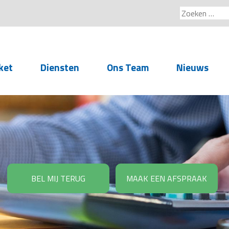
Zoeken
naar:
ket
Diensten
Ons Team
Nieuws
Service voor
accountants- en
administratiekantoren
Arbeidsrechtelijke
Advisering
BEL MIJ TERUG
MAAK EEN AFSPRAAK
Salarisadministratie
Personeelsadministratie