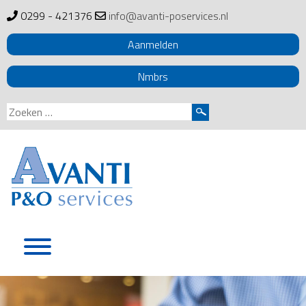
0299 - 421376
info@avanti-poservices.nl
Aanmelden
Nmbrs
Zoeken
naar:
Skip
to
content