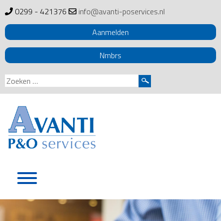
0299 - 421376
info@avanti-poservices.nl
Aanmelden
Nmbrs
Zoeken
naar:
Skip
to
content