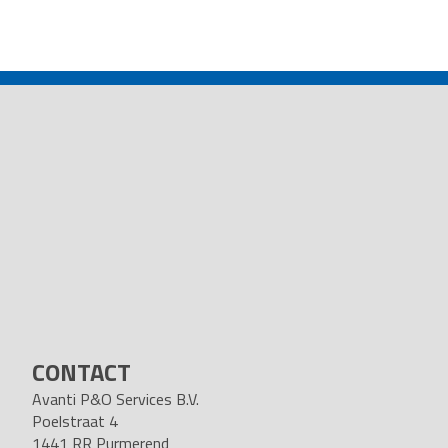
POST
NAVIGATION
CONTACT
Avanti P&O Services B.V.
Poelstraat 4
1441 RR Purmerend