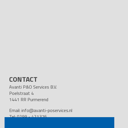
CONTACT
Avanti P&O Services B.V.
Poelstraat 4
1441 RR Purmerend
Email:
info@avanti-poservices.nl
Tel: 0299 - 421376
BTW nummer: 8191.62.322.B.01