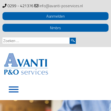
0299 - 421376
info@avanti-poservices.nl
Aanmelden
Nmbrs
Zoeken
naar:
Skip
to
content