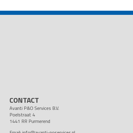
POST
NAVIGATION
CONTACT
Avanti P&O Services B.V.
Poelstraat 4
1441 RR Purmerend
Email:
info@avanti-poservices.nl