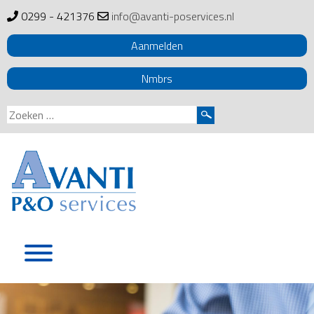
0299 - 421376
info@avanti-poservices.nl
Aanmelden
Nmbrs
Zoeken
naar:
Skip
to
content