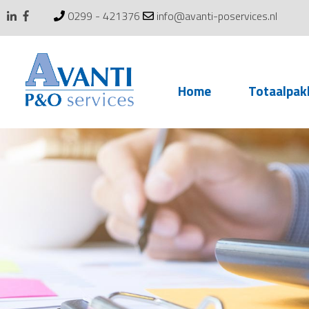
0299 - 421376
info@avanti-poservices.nl
Skip
Home
Totaalpak
to
content