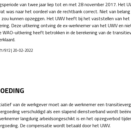
gsperiode van twee jaar liep tot en met 28 november 2017. Het UW
t was naar het oordeel van de rechtbank correct. Niet van belang
de zou kunnen opzeggen. Het UWV heeft bij het vaststellen van he
ing. Deze uitkering ontving de ex-werknemer van het UWV en nie
 WAO-uitkering heeft betrokken in de berekening van de transitiev
rklaard.
21/972 | 20-02-2022
GOEDING
initiatief van de werkgever moet aan de werknemer een transitiever
ergoeding verschuldigd als een slapend dienstverband wordt beëind
erknemer langdurig arbeidsongeschikt is en het opzegverbod tijdens
vergoeding. De compensatie wordt betaald door het UWV.