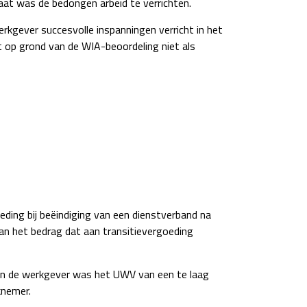
at was de bedongen arbeid te verrichten.
kgever succesvolle inspanningen verricht in het
 op grond van de WIA-beoordeling niet als
ing bij beëindiging van een dienstverband na
n het bedrag dat aan transitievergoeding
an de werkgever was het UWV van een te laag
knemer.