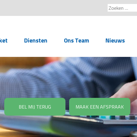
Zoeken
naar:
ket
Diensten
Ons Team
Nieuws
Service voor
accountants- en
administratiekantoren
Arbeidsrechtelijke
Advisering
BEL MIJ TERUG
MAAK EEN AFSPRAAK
Salarisadministratie
Personeelsadministratie