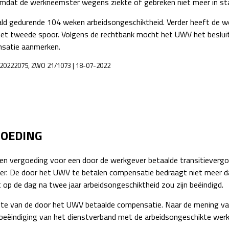
omdat de werkneemster wegens ziekte of gebreken niet meer in sta
ld gedurende 104 weken arbeidsongeschiktheid. Verder heeft de wer
het tweede spoor. Volgens de rechtbank mocht het UWV het besluit
nsatie aanmerken.
OVE20222075, ZWO 21/1073 | 18-07-2022
GOEDING
 vergoeding voor een door de werkgever betaalde transitievergoed
er. De door het UWV te betalen compensatie bedraagt niet meer da
 op de dag na twee jaar arbeidsongeschiktheid zou zijn beëindigd.
ogte van de door het UWV betaalde compensatie. Naar de mening v
beëindiging van het dienstverband met de arbeidsongeschikte wer