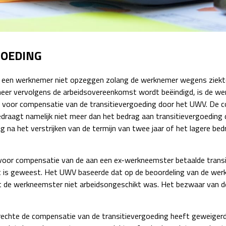
Detachering
GOEDING
een werknemer niet opzeggen zolang de werknemer wegens ziekte 
neer vervolgens de arbeidsovereenkomst wordt beëindigd, is de we
oor compensatie van de transitievergoeding door het UWV. De compe
raagt namelijk niet meer dan het bedrag aan transitievergoeding d
g na het verstrijken van de termijn van twee jaar of het lagere be
voor compensatie van de aan een ex-werkneemster betaalde trans
 is geweest. Het UWV baseerde dat op de beoordeling van de werk
t de werkneemster niet arbeidsongeschikt was. Het bezwaar van 
echte de compensatie van de transitievergoeding heeft geweigerd.