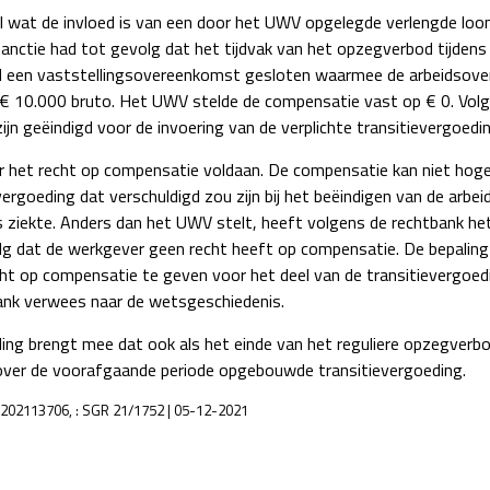
il wat de invloed is van een door het UWV opgelegde verlengde loon
ctie had tot gevolg dat het tijdvak van het opzegverbod tijdens 
rd een vaststellingsovereenkomst gesloten waarmee de arbeidsove
n € 10.000 bruto. Het UWV stelde de compensatie vast op € 0. V
jn geëindigd voor de invoering van de verplichte transitievergoeding
 het recht op compensatie voldaan. De compensatie kan niet hoger
ergoeding dat verschuldigd zou zijn bij het beëindigen van de arbe
 ziekte. Anders dan het UWV stelt, heeft volgens de rechtbank he
volg dat de werkgever geen recht heeft op compensatie. De bepalin
ht op compensatie te geven voor het deel van de transitievergoedi
ank verwees naar de wetsgeschiedenis.
ing brengt mee dat ook als het einde van het reguliere opzegverbo
over de voorafgaande periode opgebouwde transitievergoeding.
A202113706, : SGR 21/1752 | 05-12-2021