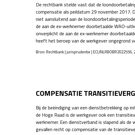
De rechtbank stelde vast dat de loondoorbetalin
compensatie als peildatum 29 november 2017. Da
niet aansluitend aan de loondoorbetalingsperio
de aan de ex-werknemer doorbetaalde WAO-uitker
onverplicht de aan de ex-werknemer doorbetaalde
heeft het beroep van de werkgever ongegrond ve
Bron: Rechtbank | jurisprudentie | ECLINLRBOBR2022556, 
POST
NAVIGATION
COMPENSATIE TRANSITIEVER
Bij de beëindiging van een dienstbetrekking op 
de Hoge Raad is de werkgever ook een transitiev
werknemer. Een dienstverband is slapend als de w
gevallen recht op compensatie van de transitie