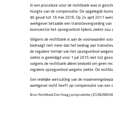
In een procedure voor de rechtbank was in gesch
hoogte van de compensatie. De opgelegde loonsan
dit geval tot 16 mei 2016. Op 24 april 2017 we
werkgever betaalde een transitievergoeding va
loonsanctie het opzegverbod tijdens ziekte zou zi
Volgens de rechtbank is aan de voorwaarden voor
bedraagt niet meer dan het bedrag aan transitiev
de reguliere termijn van het opzegverbod wegens
ziekte is geëindigd voor 1 juli 2015 niet tot ge
volgens de rechtbank alleen bedoeld om geen rec
reguliere opzegverbod wegens ziekte. De rechtb
Een redelijke wetsuitleg van de maximeringsbepal
werkgever recht heeft op compensatie van een 
Bron: Rechtbank Den Haag | jurisprudentie | ECLINLRBDH
POST