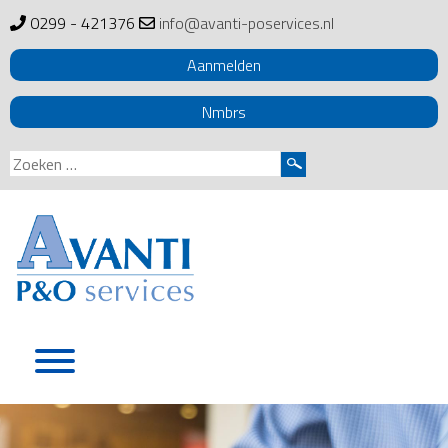
0299 - 421376
info@avanti-poservices.nl
Aanmelden
Nmbrs
Zoeken
naar:
Skip
to
content