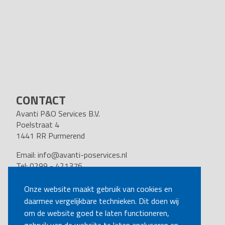
CONTACT
Avanti P&O Services B.V.
Poelstraat 4
1441 RR Purmerend
Email:
info@avanti-poservices.nl
Tel: 0299 - 421376
BTW nummer: 8191.62.322.B.01
Kvk nummer: 37140121
Onze website maakt gebruik van cookies en
daarmee vergelijkbare technieken. Dit doen wij
VOLG ONS
om de website goed te laten functioneren,