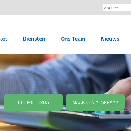
Zoeken
naar:
ket
Diensten
Ons Team
Nieuws
Service voor
accountants- en
administratiekantoren
Arbeidsrechtelijke
Advisering
BEL MIJ TERUG
MAAK EEN AFSPRAAK
Salarisadministratie
Personeelsadministratie