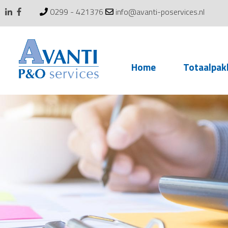
0299 - 421376
info@avanti-poservices.nl
Skip
Home
Totaalpak
to
content