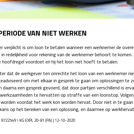
Detachering
PERIODE VAN NIET WERKEN
r verplicht is om loon te betalen wanneer een werknemer de overee
rk in redelijkheid voor rekening van de werknemer behoort te komen
 hoofdregel voordoet en hij het loon niet hoeft te betalen.
chter dat de werkgever ten onrechte het loon van een werknemer n
eadviseerd om met elkaar in gesprek te gaan om oplossingen te zo
 daarna een gesprek gevoerd, dat door partijen verschillend is erv
erkzaamheden te hervatten op straffe van een loonstop. Volgens 
worden voordat het werk kon worden hervat. Door niet in te gaa
kans op het bereiken van een oplossing, en daarmee op werkhervatti
 8722549 \ KG EXPL 20-81 (PA) | 12-10-2020