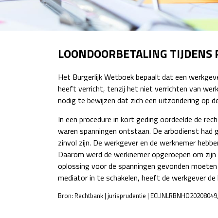
LOONDOORBETALING TIJDENS 
Het Burgerlijk Wetboek bepaalt dat een werkgeve
heeft verricht, tenzij het niet verrichten van we
nodig te bewijzen dat zich een uitzondering op de
In een procedure in kort geding oordeelde de re
waren spanningen ontstaan. De arbodienst had g
zinvol zijn. De werkgever en de werknemer hebben
Daarom werd de werknemer opgeroepen om zijn w
oplossing voor de spanningen gevonden moeten 
mediator in te schakelen, heeft de werkgever de 
Bron: Rechtbank | jurisprudentie | ECLINLRBNHO20208049,