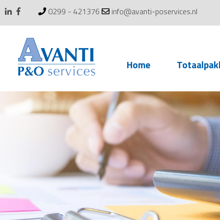
0299 - 421376
info@avanti-poservices.nl
Skip
Home
Totaalpak
to
content