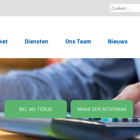
Zoeken
naar:
ket
Diensten
Ons Team
Nieuws
Service voor
accountants- en
administratiekantoren
Arbeidsrechtelijke
Advisering
BEL MIJ TERUG
MAAK EEN AFSPRAAK
Salarisadministratie
Personeelsadministratie