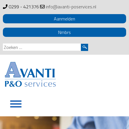
0299 - 421376
info@avanti-poservices.nl
Aanmelden
Nmbrs
Zoeken
naar:
Skip
to
content