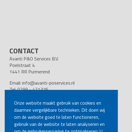
CONTACT
Avanti P&O Services B.V.
Poelstraat 4
1441 RR Purmerend
Email:
info@avanti-poservices.nl
Tel: 0299 - 421376
BTW nummer: 8191.62.322.B.01
Kvk nummer: 37140121
Onze website maakt gebruik van cookies en
daarmee vergelijkbare technieken. Dit doen wij
VOLG ONS
om de website goed te laten functioneren,
gebruik van de website te laten analyseren en
om de gebruikerservaring te optimaliseren. U