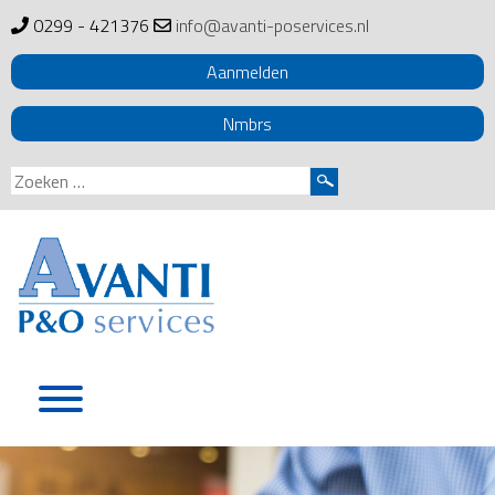
0299 - 421376
info@avanti-poservices.nl
Aanmelden
Nmbrs
Zoeken
naar:
Skip
to
content