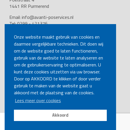
1441 RR Purmerend
Email:
info@avanti-poservices.nl
Tel: 0299 - 421376
BTW nummer: 8191.62.322.B.01
Kvk nummer: 37140121
Onze website maakt gebruik van cookies en
daarmee vergelijkbare technieken. Dit doen wij
VOLG ONS
om de website goed te laten functioneren,
gebruik van de website te laten analyseren en
om de gebruikerservaring te optimaliseren. U
BEL MIJ TERUG
kunt deze cookies uitzetten via uw browser.
Door op AKKOORD te klikken of door verder
gebruik te maken van de website gaat u
MAAK EEN AFSPRAAK
akkoord met de plaatsing van de cookies.
Lees meer over cookies
Akkoord
Disclaimer
|
Privacy
|
Cookies
Copyright Ⓒ Avanti-poservices.nl