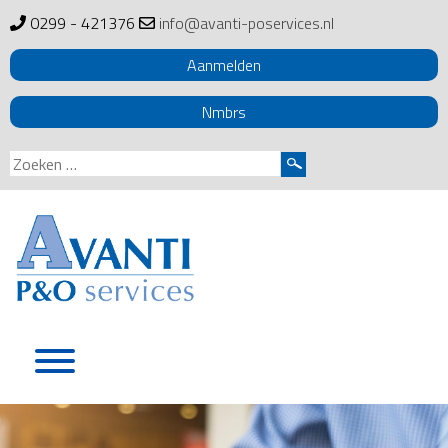
0299 - 421376
info@avanti-poservices.nl
Aanmelden
Nmbrs
Zoeken
naar:
Skip
to
content