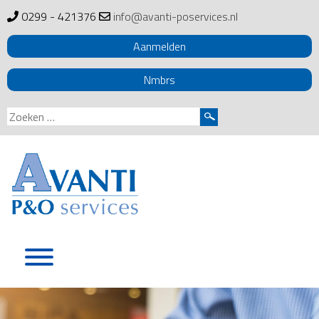
0299 - 421376
info@avanti-poservices.nl
Aanmelden
Nmbrs
Zoeken
naar:
Skip
to
content