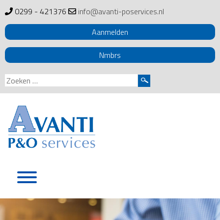
0299 - 421376
info@avanti-poservices.nl
Aanmelden
Nmbrs
Zoeken
naar:
Skip
to
content