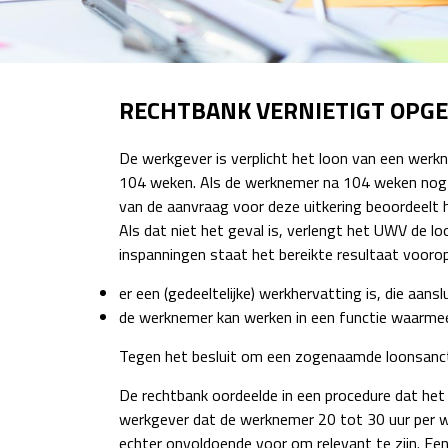
RECHTBANK VERNIETIGT OPGE
De werkgever is verplicht het loon van een werkn
104 weken. Als de werknemer na 104 weken nog st
van de aanvraag voor deze uitkering beoordeelt
Als dat niet het geval is, verlengt het UWV de l
inspanningen staat het bereikte resultaat voorop.
er een (gedeeltelijke) werkhervatting is, die aan
de werknemer kan werken in een functie waarmee h
Tegen het besluit om een zogenaamde loonsanct
De rechtbank oordeelde in een procedure dat het
werkgever dat de werknemer 20 tot 30 uur per w
echter onvoldoende voor om relevant te zijn. E