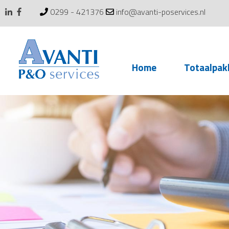
0299 - 421376
info@avanti-poservices.nl
Skip
Home
Totaalpak
to
content