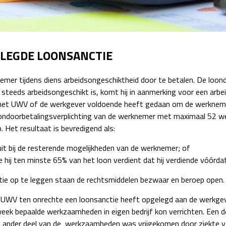
Detachering
LEGDE LOONSANCTIE
emer tijdens diens arbeidsongeschiktheid door te betalen. De loond
eeds arbeidsongeschikt is, komt hij in aanmerking voor een arbeid
 het UWV of de werkgever voldoende heeft gedaan om de werknemer 
oondoorbetalingsverplichting van de werknemer met maximaal 52 wek
 Het resultaat is bevredigend als:
sluit bij de resterende mogelijkheden van de werknemer; of
ij ten minste 65% van het loon verdient dat hij verdiende vóórdat 
ie op te leggen staan de rechtsmiddelen bezwaar en beroep open.
 UWV ten onrechte een loonsanctie heeft opgelegd aan de werkgeve
eek bepaalde werkzaamheden in eigen bedrijf kon verrichten. Een 
en ander deel van de werkzaamheden was vrijgekomen door ziekte