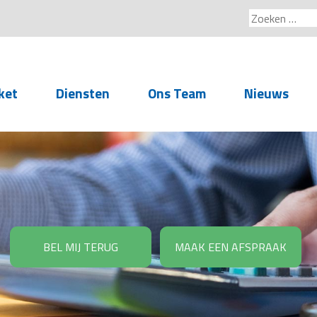
Zoeken
naar:
ket
Diensten
Ons Team
Nieuws
Service voor
accountants- en
administratiekantoren
Arbeidsrechtelijke
Advisering
BEL MIJ TERUG
MAAK EEN AFSPRAAK
Salarisadministratie
Personeelsadministratie