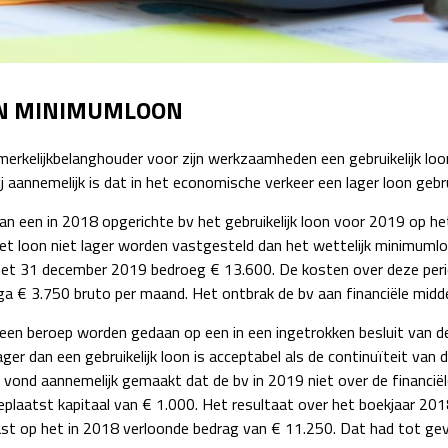
Detachering
AN MINIMUMLOON
rkelijkbelanghouder voor zijn werkzaamheden een gebruikelijk loon 
 aannemelijk is dat in het economische verkeer een lager loon gebruik
n een in 2018 opgerichte bv het gebruikelijk loon voor 2019 op h
t loon niet lager worden vastgesteld dan het wettelijk minimuml
met 31 december 2019 bedroeg € 13.600. De kosten over deze per
 € 3.750 bruto per maand. Het ontbrak de bv aan financiële midde
 een beroep worden gedaan op een in een ingetrokken besluit van 
lager dan een gebruikelijk loon is acceptabel als de continuïteit va
k vond aannemelijk gemaakt dat de bv in 2019 niet over de financiël
geplaatst kapitaal van € 1.000. Het resultaat over het boekjaar 2
ast op het in 2018 verloonde bedrag van € 11.250. Dat had tot ge