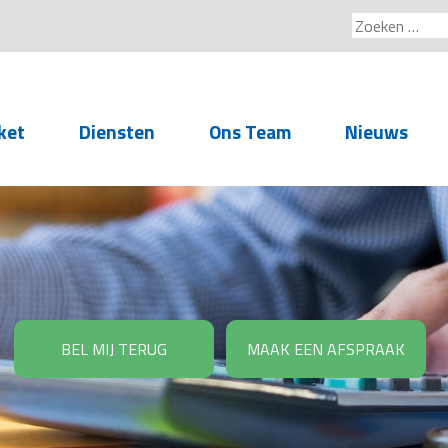
Zoeken
naar:
ket
Diensten
Ons Team
Nieuws
Service voor
accountants- en
administratiekantoren
Arbeidsrechtelijke
Advisering
BEL MIJ TERUG
MAAK EEN AFSPRAAK
Salarisadministratie
Personeelsadministratie