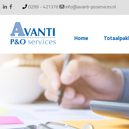
0299 - 421376
info@avanti-poservices.nl
Skip
Home
Totaalpak
to
content