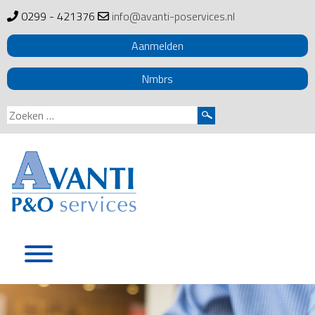
0299 - 421376
info@avanti-poservices.nl
Aanmelden
Nmbrs
Zoeken
naar:
Skip
to
content