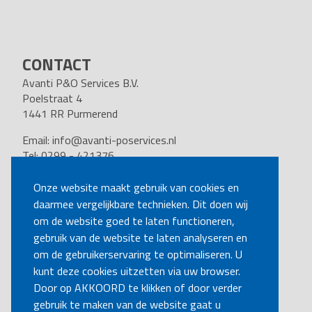
CONTACT
Avanti P&O Services B.V.
Poelstraat 4
1441 RR Purmerend
Email:
info@avanti-poservices.nl
Tel: 0299 - 421376
BTW nummer: 8191.62.322.B.01
Kvk nummer: 37140121
Onze website maakt gebruik van cookies en
daarmee vergelijkbare technieken. Dit doen wij
VOLG ONS
om de website goed te laten functioneren,
gebruik van de website te laten analyseren en
om de gebruikerservaring te optimaliseren. U
BEL MIJ TERUG
kunt deze cookies uitzetten via uw browser.
Door op AKKOORD te klikken of door verder
gebruik te maken van de website gaat u
MAAK EEN AFSPRAAK