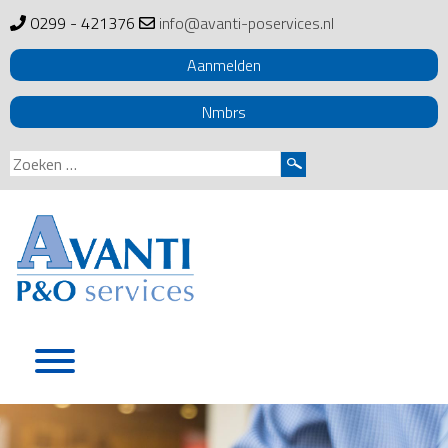
0299 - 421376
info@avanti-poservices.nl
Aanmelden
Nmbrs
Zoeken
naar:
Skip
to
content