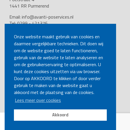
1441 RR Purmerend
Email:
info@avanti-poservices.nl
Tel: 0299 - 421376
BTW nummer: 8191.62.322.B.01
Kvk nummer: 37140121
Onze website maakt gebruik van cookies en
daarmee vergelijkbare technieken. Dit doen wij
VOLG ONS
om de website goed te laten functioneren,
gebruik van de website te laten analyseren en
om de gebruikerservaring te optimaliseren. U
BEL MIJ TERUG
kunt deze cookies uitzetten via uw browser.
Door op AKKOORD te klikken of door verder
gebruik te maken van de website gaat u
MAAK EEN AFSPRAAK
akkoord met de plaatsing van de cookies.
Lees meer over cookies
Akkoord
Disclaimer
|
Privacy
|
Cookies
Copyright Ⓒ Avanti-poservices.nl