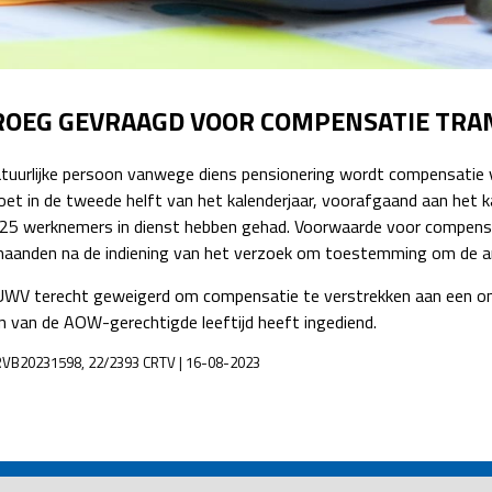
Detachering
ROEG GEVRAAGD VOOR COMPENSATIE TRA
natuurlijke persoon vanwege diens pensionering wordt compensatie
et in de tweede helft van het kalenderjaar, voorafgaand aan het k
 25 werknemers in dienst hebben gehad. Voorwaarde voor compens
zes maanden na de indiening van het verzoek om toestemming om d
UWV terecht geweigerd om compensatie te verstrekken aan een onde
 van de AOW-gerechtigde leeftijd heeft ingediend.
LCRVB20231598, 22/2393 CRTV | 16-08-2023