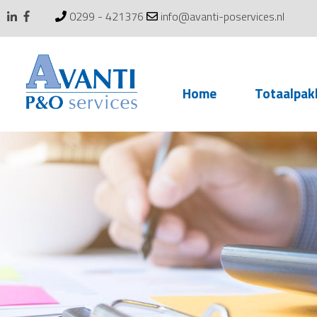
0299 - 421376
info@avanti-poservices.nl
Skip
Home
Totaalpak
to
content