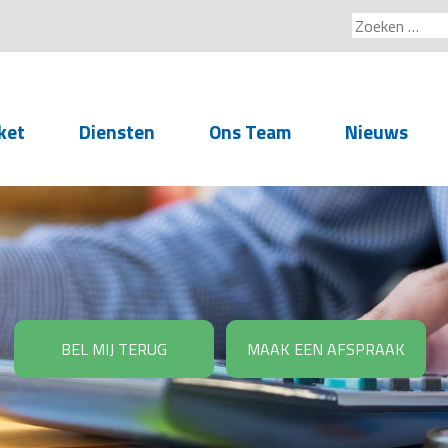
Zoeken
naar:
ket
Diensten
Ons Team
Nieuws
Service voor
accountants- en
administratiekantoren
Arbeidsrechtelijke
Advisering
BEL MIJ TERUG
MAAK EEN AFSPRAAK
Salarisadministratie
Personeelsadministratie