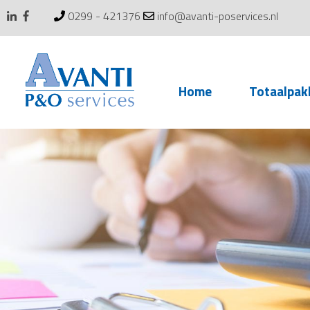
0299 - 421376
info@avanti-poservices.nl
Skip
Home
Totaalpak
to
content