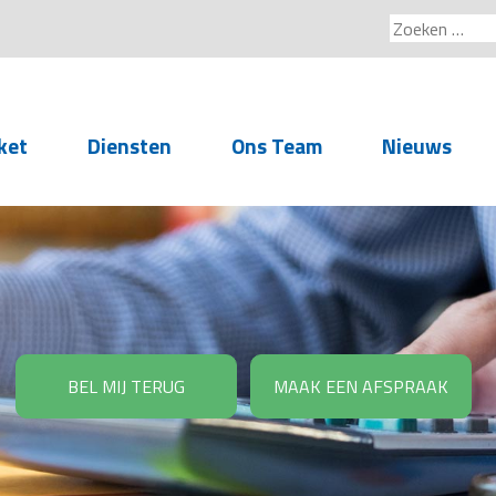
Zoeken
naar:
ket
Diensten
Ons Team
Nieuws
Service voor
accountants- en
administratiekantoren
Arbeidsrechtelijke
Advisering
BEL MIJ TERUG
MAAK EEN AFSPRAAK
Salarisadministratie
Personeelsadministratie