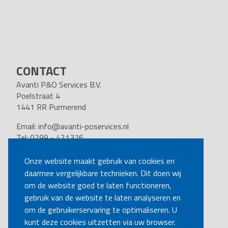
CONTACT
Avanti P&O Services B.V.
Poelstraat 4
1441 RR Purmerend
Email:
info@avanti-poservices.nl
Tel: 0299 - 421376
BTW nummer: 8191.62.322.B.01
Kvk nummer: 37140121
Onze website maakt gebruik van cookies en
daarmee vergelijkbare technieken. Dit doen wij
VOLG ONS
om de website goed te laten functioneren,
gebruik van de website te laten analyseren en
om de gebruikerservaring te optimaliseren. U
BEL MIJ TERUG
kunt deze cookies uitzetten via uw browser.