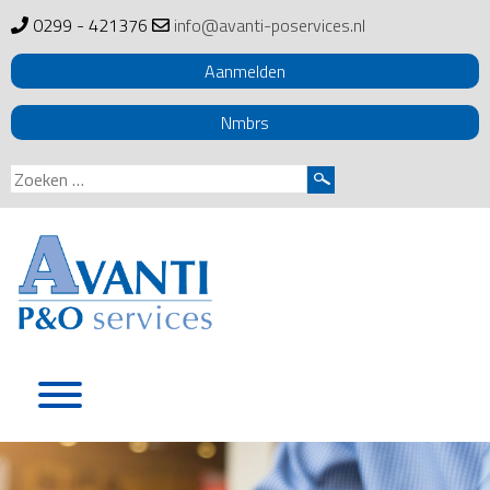
0299 - 421376
info@avanti-poservices.nl
Aanmelden
Nmbrs
Zoeken
naar:
Skip
to
content