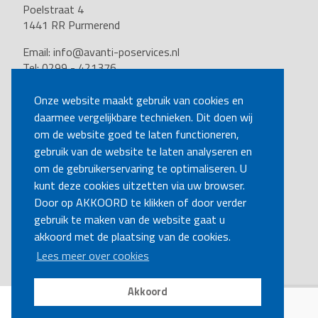
Poelstraat 4
1441 RR Purmerend
Email:
info@avanti-poservices.nl
Tel: 0299 - 421376
BTW nummer: 8191.62.322.B.01
Kvk nummer: 37140121
Onze website maakt gebruik van cookies en
daarmee vergelijkbare technieken. Dit doen wij
VOLG ONS
om de website goed te laten functioneren,
gebruik van de website te laten analyseren en
om de gebruikerservaring te optimaliseren. U
BEL MIJ TERUG
kunt deze cookies uitzetten via uw browser.
Door op AKKOORD te klikken of door verder
gebruik te maken van de website gaat u
MAAK EEN AFSPRAAK
akkoord met de plaatsing van de cookies.
Lees meer over cookies
Akkoord
Disclaimer
|
Privacy
|
Cookies