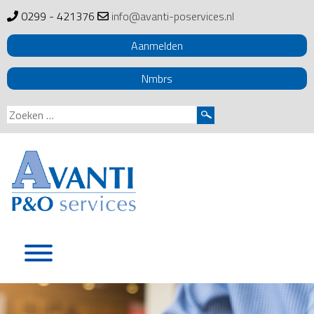
0299 - 421376
info@avanti-poservices.nl
Aanmelden
Nmbrs
Zoeken
naar:
Skip
to
content