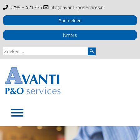
0299 - 421376
info@avanti-poservices.nl
Aanmelden
Nmbrs
Zoeken
naar:
Skip
to
content